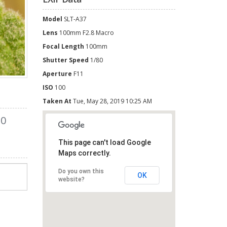
Model
SLT-A37
Lens
100mm F2.8 Macro
Focal Length
100mm
Shutter Speed
1/80
Aperture
F11
ISO
100
Taken At
Tue, May 28, 2019 10:25 AM
0
This page can't load Google
Maps correctly.
Do you own this
OK
website?