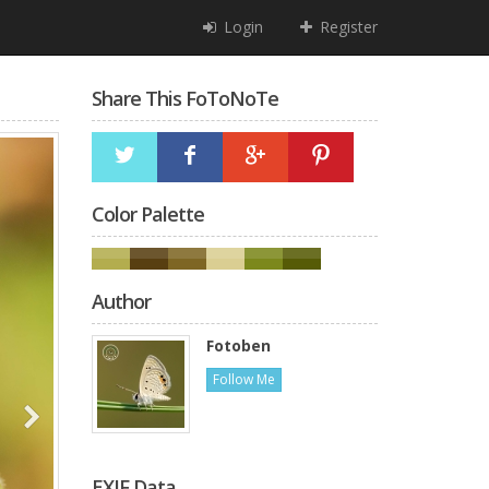
Login
Register
Share This FoToNoTe
Color Palette
Author
Fotoben
Follow Me
EXIF Data