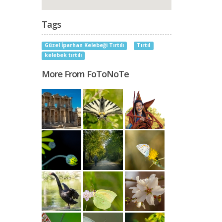
Tags
Güzel İparhan Kelebeği Tırtılı
Tırtıl
kelebek tırtılı
More From FoToNoTe