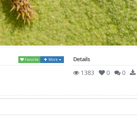
Details
Favorite
More
1383
0
0