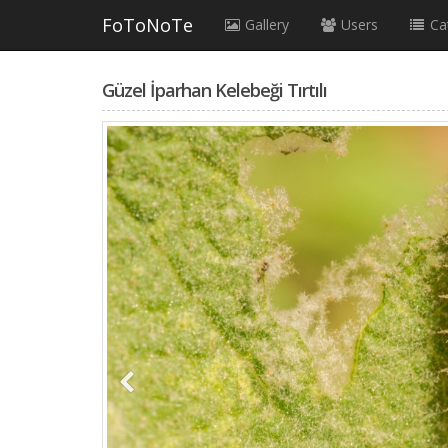
FoToNoTe
Gallery
Users
Ca
Güzel İparhan Kelebeği Tırtılı