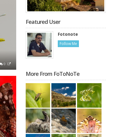
Featured User
Fotonote
Follow Me
0
More From FoToNoTe