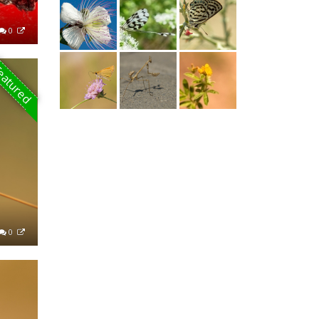
0
eatured
0