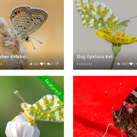
her Kelebe...
Dağ Oyklösü Kel...
te
643
0
0
Fotonote
1007
0
Featured