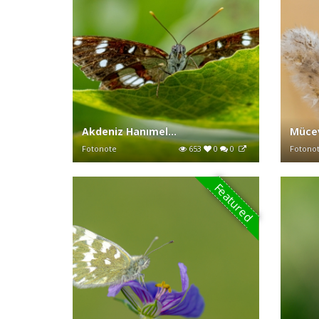
Akdeniz Hanımel...
Mücev
Fotonote
653
0
0
Fotono
Featured