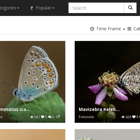
tegories
Popular
Time Frame
Cat
mmatus ica...
Mavizebra Keleb...
te
647
0
0
Fotonote
626
0