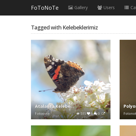
FoToNoTe
Gallery
Users
Ca
Tagged with Kelebeklerimiz
Atalanta Kelebe...
Polyo
Fotonote
515
0
0
Fotono