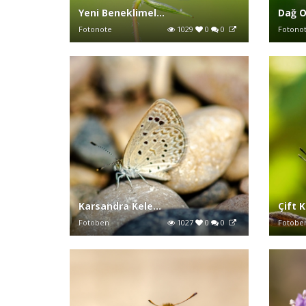
Yeni Beneklimel...
Dağ O
Fotonote
1029
0
0
Fotono
Karsandra Kele...
Çift K
Fotoben
1027
0
0
Fotobe