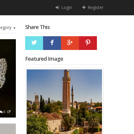
Login
Register
Share This
egory
Featured Image
0