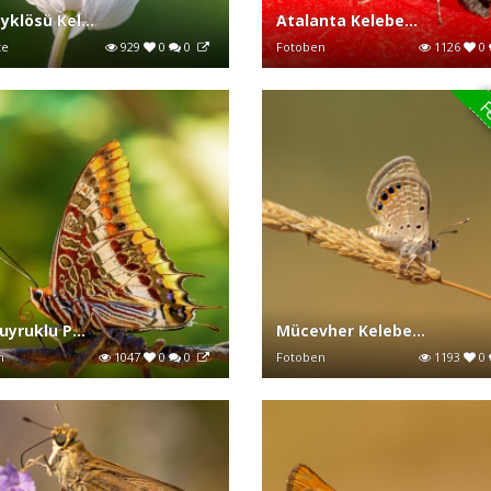
yklösü Kel...
Atalanta Kelebe...
te
929
0
0
Fotoben
1126
0
F
uyruklu P...
Mücevher Kelebe...
n
1047
0
0
Fotoben
1193
0