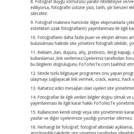
8. Fotoğraf duygu sömürüsü yaratır nitelikteyse ve/v
ediliyorsa, fotoğrafın üstüne yazı, tarih, şiir benzeri 
silecektir.
9. Fotoğraf makinesi haricinde diğer ekipmanlarla çekil
estetikten uzak fotoğrafların) yayımlanması ile ilgili kar
10. Fotoğrafların daha fazla puan ve eleştiri alması 
bulunulması halinde site yönetimi fotoğrafı silebilir, yo
11. Reklam ,ılan, duyuru, afiş, protesto, dergi kapağı,
kullanılamaz ,link verilemez.Üyelerimiz tarafından foru
bu bilgilerin doğruluğunu FoToNoTe.com taahhüt et
12. Sitede türlü bilgisayar programını onu yapan pro
ulaşmayı sağlayacak link vermek, crack, warez, hack ve b
13. Rahatsız edici mesajları olan üyeleri site yönetimine
14. Fotoğraflar ile ilgili verilen bilgiler doğru olmalı v
yayımlanması ile ilgili karar hakkı FoToNoTe yönetimine
15. Kullanıcının kendi isteği veya site yönetiminin kararı
yazılar ve diğer üyelerimize yazdığı yorumlar silinmez.
16. Herhangi bir fotoğraf, fotoğraf altındaki açıklam
görülmediği takdirde site yönetimi tarafından silinebilir