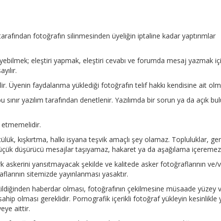
arafından fotoğrafın silinmesinden üyeliğin iptaline kadar yaptırımlar
yebilmek; eleştiri yapmak, eleştiri cevabı ve forumda mesaj yazmak iç
yılır.
ir. Üyenin faydalanma yüklediği fotoğrafın telif hakkı kendisine ait olma
 bu sınır yazılım tarafından denetlenir. Yazılımda bir sorun ya da açık b
l etmemelidir.
lük, kışkırtma, halkı isyana teşvik amaçlı şey olamaz. Topluluklar, ge
, küçük düşürücü mesajlar taşıyamaz, hakaret ya da aşağılama içeremez
ürk askerini yansıtmayacak şekilde ve kalitede asker fotoğraflarının ve/
flarının sitemizde yayınlanması yasaktır.
 çekildiğinden haberdar olması, fotoğrafının çekilmesine müsaade yüzey 
ip olması gereklidir. Pornografik içerikli fotoğraf yükleyin kesinlikle y
ye aittir.