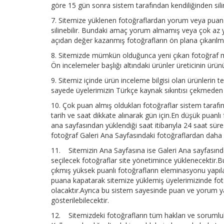
göre 15 gün sonra sistem tarafından kendiliğinden sili
7. Sitemize yüklenen fotoğraflardan yorum veya puan a
silinebilir. Bundaki amaç yorum almamış veya çok az yor
açıdan değer kazanmış fotoğrafların ön plana çıkarılm
8. Sitemizde mümkün olduğunca yeni çıkan fotoğraf maki
Ön incelemeler başlığı altındaki ürünler üreticinin ürünü
9. Sitemiz içinde ürün inceleme bilgisi olan ürünlerin t
sayede üyelerimizin Türkçe kaynak sıkıntısı çekmeden ür
10. Çok puan almış oldukları fotoğraflar sistem tarafı
tarih ve saat dikkate alınarak gün için.En düşük puanlı
ana sayfasından yüklendiği saat itibarıyla 24 saat sür
fotoğraf Galeri Ana Sayfasındaki fotoğraflardan daha 
11. Sitemizin Ana Sayfasına ise Galeri Ana sayfasınd
seçilecek fotoğraflar site yönetimince yüklenecektir.
çıkmış yüksek puanlı fotoğrafların eleminasyonu yapıla
puana kapatarak sitemize yüklemiş üyelerimizinde foto
olacaktır.Ayrıca bu sistem sayesinde puan ve yorum y
gösterilebilecektir.
12. Sitemizdeki fotoğrafların tüm hakları ve sorumlulu