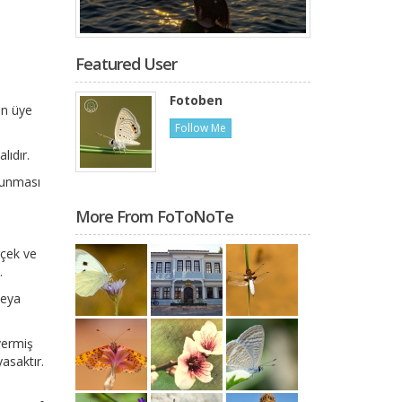
Featured User
Fotoben
in üye
Follow Me
lıdır.
ulunması
More From FoToNoTe
rçek ve
.
veya
vermiş
asaktır.