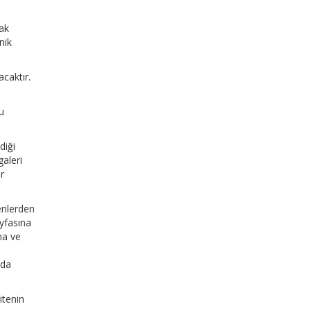
ak
nik
caktır.
u
diği
galeri
r
rilerden
yfasına
ma ve
nda
itenin