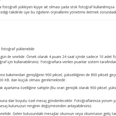
a fotoğrafı yükleyen kişiye ait olması yada stok fotoğraf kullanılmışsa
tediği takdirde üye bu öğelerin orjinallerini yönetime iletmek zorundadı
otoğraf yüklenebilir.
gün ile sınırlıdır. Örnek olarak 4 puanı 24 saat içinde sadece 10 adet f
af için kullanabilirsiniz. Fotoğraflara verilen puanlar sistem tarafından
litesi bakımından genişliğinin 900 piksel, yüksekliğinin de 800 pikseli g
 300 KB. dan küçük olması gerekmektedir.
ak ayarlama özelliğine sahiptir.(Bu oran genişlik olarak 900 piksel ,yüks
buna dair boyutu özel mesaj gönderilecektir. Fotoğraflarınıza yorum ya
 mesaj kutunuzun renginin değişmesinden anlayabilirsiniz.
ınırlıdır. Gelen kutusundaki mesajlar okunsun veya okunmasın geliş tar