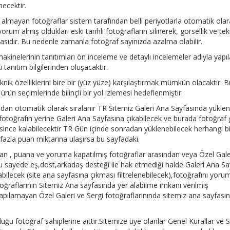
necektir.
lmayan fotoğraflar sistem tarafından belli periyotlarla otomatik olar
um almış oldukları eski tarihli fotoğrafların silinerek, görsellik ve tek
asıdır. Bu nedenle zamanla fotoğraf sayınızda azalma olabilir.
nelerinin tanıtımları ön inceleme ve detaylı incelemeler adıyla yapıla
 tanıtım bilgilerinden oluşacaktır.
eknik özelliklerini bire bir (yüz yüze) karşılaştırmak mümkün olacaktır. B
ün seçimlerinde bilinçli bir yol izlemesi hedeflenmiştir.
ndan otomatik olarak sıralanır TR Sitemiz Galeri Ana Sayfasında yüklen
 fotoğrafın yerine Galeri Ana Sayfasına çıkabilecek ve burada fotoğraf 
esince kalabilecektir TR Gün içinde sonradan yüklenebilecek herhangi bi
fazla puan miktarına ulaşırsa bu sayfadaki.
an , puana ve yoruma kapatılmış fotoğraflar arasından veya Özel Gale
Bu sayede eş,dost,arkadaş desteği ile hak etmediği halde Galeri Ana Sa
bilecek (site ana sayfasına çıkması filtrelenebilecek),fotoğrafını yoru
ğraflarının Sitemiz Ana sayfasında yer alabilme imkanı verilmiş
apılamayan Özel Galeri ve Sergi fotoğraflarınında sitemiz ana sayfası
ğu fotoğraf sahiplerine aittir.Sitemize üye olanlar Genel Kurallar ve S