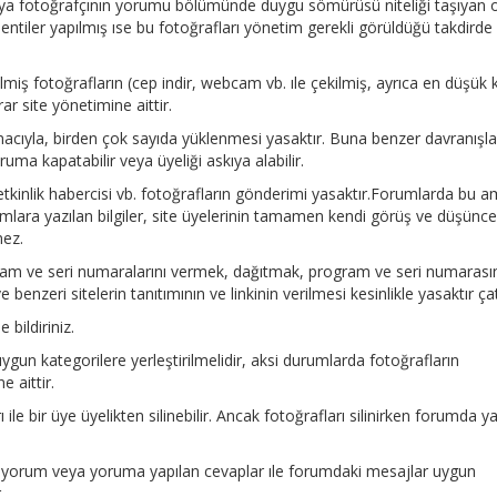
eya fotoğrafçının yorumu bölümünde duygu sömürüsü niteliği taşıyan 
eklentiler yapılmış ıse bu fotoğrafları yönetim gerekli görüldüğü takdirde
miş fotoğrafların (cep indir, webcam vb. ıle çekilmiş, ayrıca en düşük k
ar site yönetimine aittir.
amacıyla, birden çok sayıda yüklenmesi yasaktır. Buna benzer davranışl
ruma kapatabilir veya üyeliği askıya alabilir.
 etkinlik habercisi vb. fotoğrafların gönderimi yasaktır.Forumlarda bu 
mlara yazılan bilgiler, site üyelerinin tamamen kendi görüş ve düşüncel
mez.
gram ve seri numaralarını vermek, dağıtmak, program ve seri numarası
enzeri sitelerin tanıtımının ve linkinin verilmesi kesinlikle yasaktır çat
 bildiriniz.
e uygun kategorilere yerleştirilmelidir, aksi durumlarda fotoğrafların
 aittir.
 ile bir üye üyelikten silinebilir. Ancak fotoğrafları silinirken forumda y
a, yorum veya yoruma yapılan cevaplar ıle forumdaki mesajlar uygun
.