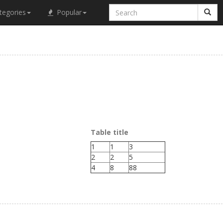
tegories
Popular
Table title
1
1
3
2
2
5
4
8
88