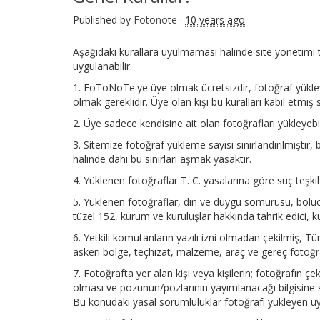
Published by
Fotonote
·
10 years ago
Aşağıdaki kurallara uyulmaması halinde site yönetimi t
uygulanabilir.
1. FoToNoTe'ye üye olmak ücretsizdir, fotoğraf yükle
olmak gereklidir. Üye olan kişi bu kuralları kabil etmiş sa
2. Üye sadece kendisine ait olan fotoğrafları yükleyebil
3. Sitemize fotoğraf yükleme sayısı sınırlandırılmıştır,
halinde dahi bu sınırları aşmak yasaktır.
4. Yüklenen fotoğraflar T. C. yasalarına göre suç teşki
5. Yüklenen fotoğraflar, din ve duygu sömürüsü, bölücü
tüzel 152, kurum ve kuruluşlar hakkında tahrik edici
6. Yetkili komutanların yazılı izni olmadan çekilmiş, T
askeri bölge, teçhizat, malzeme, araç ve gereç fotoğra
7. Fotoğrafta yer alan kişi veya kişilerin; fotoğrafın
olması ve pozunun/pozlarının yayımlanacağı bilgisine sah
Bu konudaki yasal sorumluluklar fotoğrafı yükleyen üye