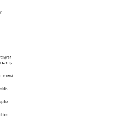
r.
otoğraf
 izlenip
eçmemesi
eklik
pılıp
ihine