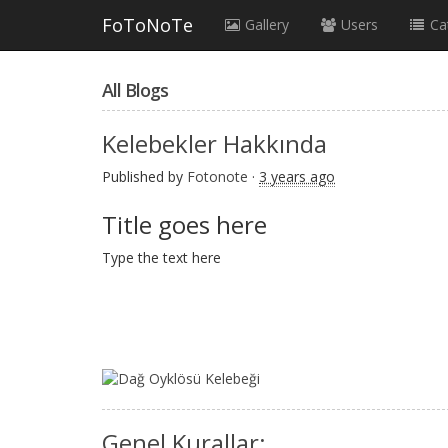
FoToNoTe
Gallery
Users
Ca
All Blogs
Kelebekler Hakkında
Published by
Fotonote
·
3 years ago
Title goes here
Type the text here
Genel Kurallar: