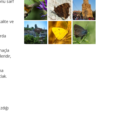
onu sarf
alite ve
arda
amaçla
eridir,
na
lak.
azdığı