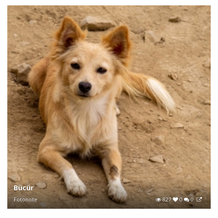
Bücür
Fotonote
827
0
0