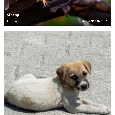
Sincap
Fotonote
364
0
0