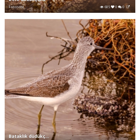
Fotonote
685
0
0
Bataklık düdükç...