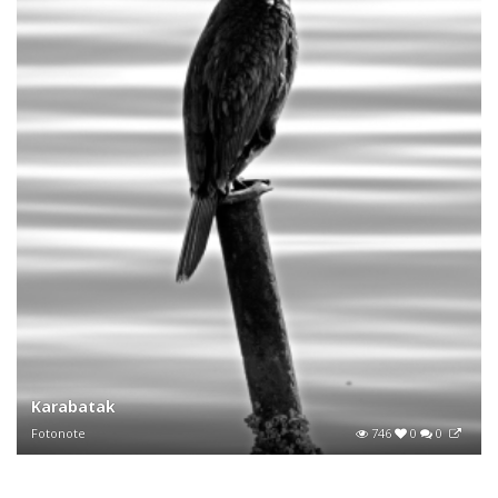
Karabatak
Fotonote
746
0
0