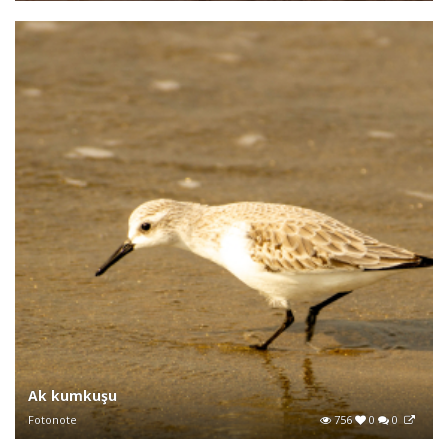
Ak kumkuşu
Fotonote
756
0
0