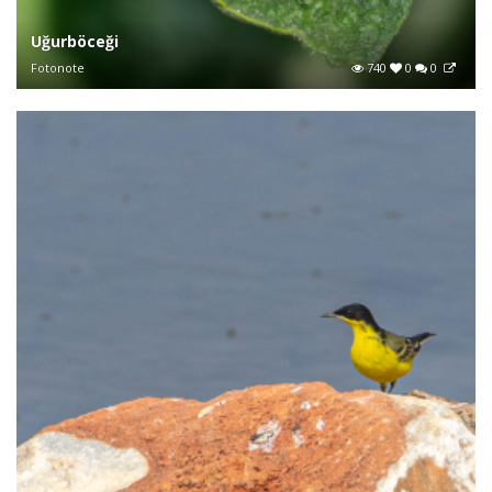
Uğurböceği
Fotonote
740
0
0