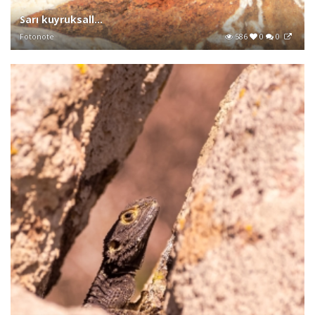
Sarı kuyruksall...
Fotonote
586
0
0