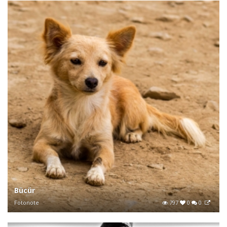
Bücür
Fotonote
797
0
0