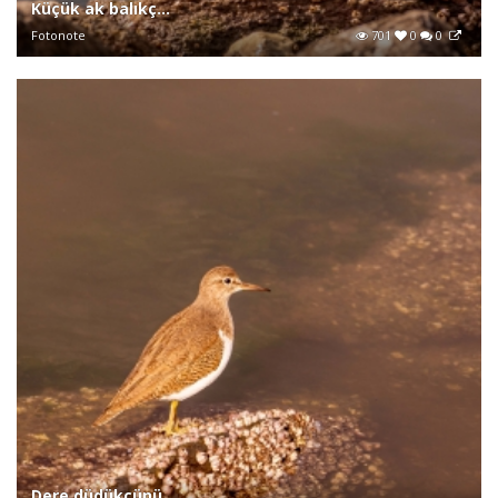
Küçük ak balıkç...
Fotonote
701
0
0
Dere düdükçünü