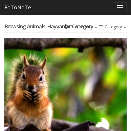
FoToNoTe
Browsing Animals-Hayvanlar Category
Time Frame
Category