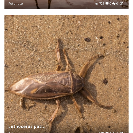
Fotonote
728
0
0
Lethocerus patr...