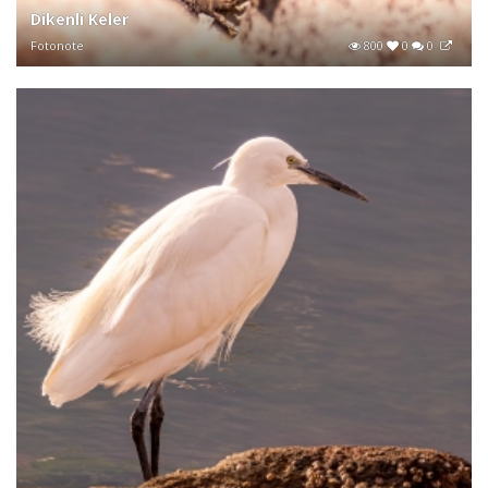
Dikenli Keler
Fotonote
800
0
0