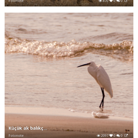
Fotonote
870
0
0
Küçük ak balıkç...
Fotonote
2097
0
0