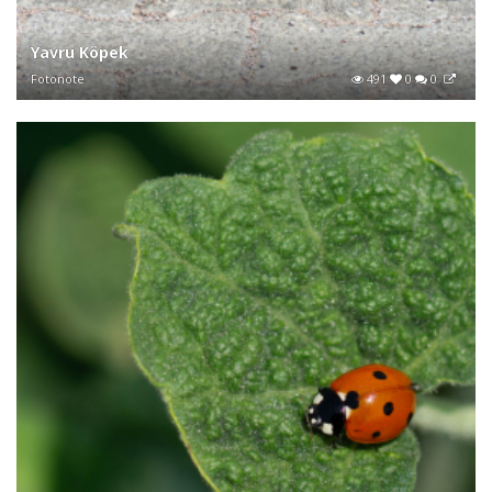
Yavru Köpek
Fotonote
491
0
0