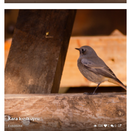
Kara kızılkuyru...
Fotonote
728
0
0