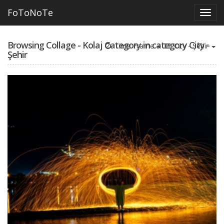
FoToNoTe
Browsing Collage - Kolaj Category in category City -
Time Frame
City - Şehir
Şehir