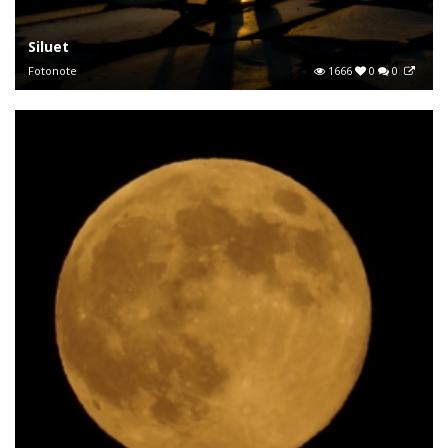
Siluet
Fotonote
1666
0
0