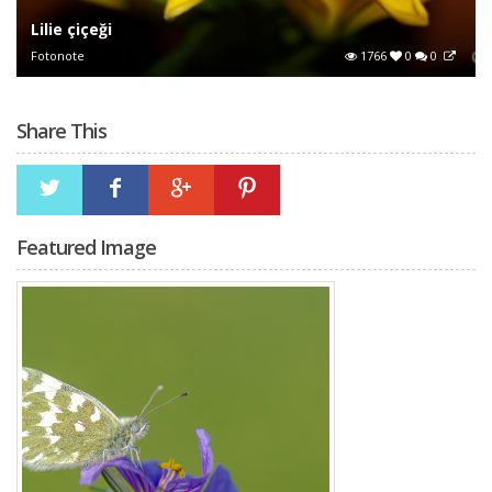
Lilie çiçeği
Fotonote
1766
0
0
Share This
Featured Image