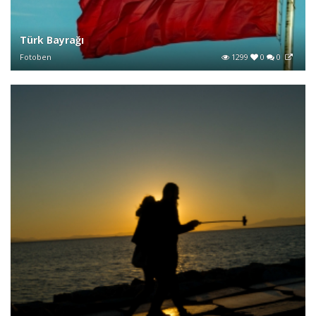
Türk Bayrağı
Fotoben
1299
0
0