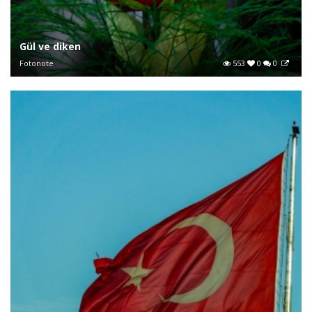
Gül ve diken
Fotonote
553
0
0