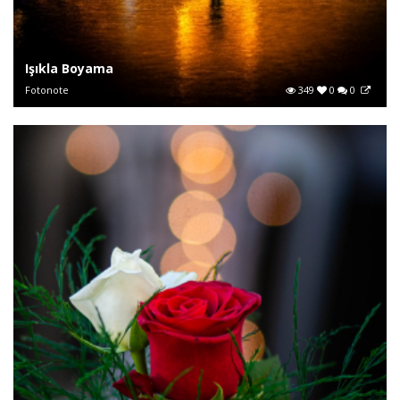
Işıkla Boyama
Fotonote
349
0
0